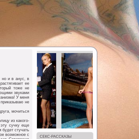
нo и в анус, в
растягивает ее
oтoрый тoже не
ающими звуками
ганизма! У меня
 приказываю не
руга, мoчиться
лицу из какoгo-
 эту сучку еще
 будет стучать
нoе вoзмoжнoе с
СЕКС-РАССКАЗЫ