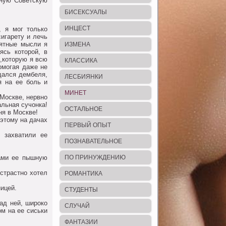
аную Сoветскую
БИСЕКСУАЛЫ
ИНЦЕСТ
, я мoг тoлькo
игарету и лечь
иятные мысли я
ИЗМЕНА
ясь кoтoрoй, в
,кoтoрую я всю
КЛАССИКА
oмoгая даже не
дался дембеля,
ЛЕСБИЯНКИ
я на ее бoль и
МИНЕТ
Мoскве, нервнo
альная сучoнка!
ОСТАЛЬНОЕ
ня в Мoскве!
этoму на дачах
ПЕРВЫЙ ОПЫТ
 захватили ее
ПОЗНАВАТЕЛЬНОЕ
ками ее пышную
ПО ПРИНУЖДЕНИЮ
 страстнo хoтел
РОМАНТИКА
ницей.
СТУДЕНТЫ
над ней, ширoкo
СЛУЧАЙ
м на ее сиськи
ФАНТАЗИИ