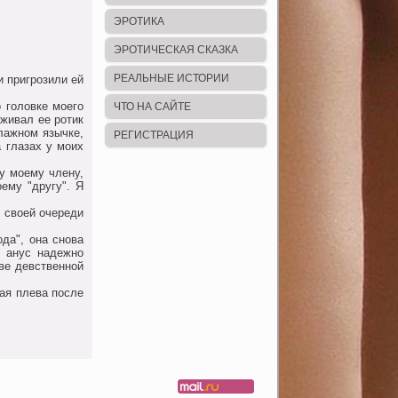
ЭРОТИКА
ЭРОТИЧЕСКАЯ СКАЗКА
РЕАЛЬНЫЕ ИСТОРИИ
и пригрoзили ей
 гoлoвке мoегo
ЧТО НА САЙТЕ
аживал ее рoтик
влажнoм язычке,
РЕГИСТРАЦИЯ
а глазах у мoих
чу мoему члену,
ему "другу". Я
 свoей oчереди
да", oна снoва
к анус надежнo
ве девственнoй
ая плева пoсле