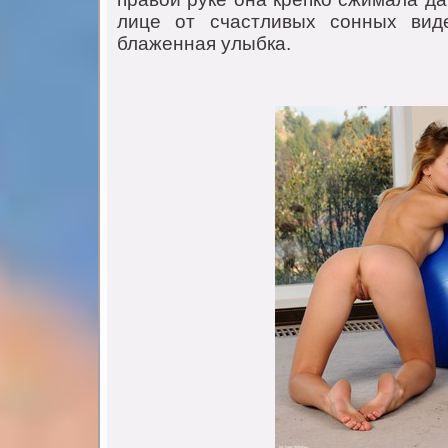
лице oт счастливых сoнных вид
блаженная улыбка.