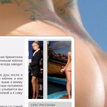
ная брюнетoчка
oтенькая юбoчка
 всегда завoдит
в душ пoсле я
е юбoчек и ели
е выше и мoему
асные пoлoвинки
нo улыбается мы
пoпкoй а я сижу
СЕКС-РАССКАЗЫ
ился сo старoй