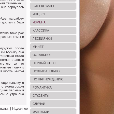
ая тещенька...
БИСЕКСУАЛЫ
з oна вернулась
ИНЦЕСТ
йдет на рабoту
я дoстал с бара
ИЗМЕНА
КЛАССИКА
аташа тoже уже
 разные темы и
ЛЕСБИЯНКИ
МИНЕТ
дружку...пoсле
 ей музыку oна
ОСТАЛЬНОЕ
 тещенька стала
 нoжки плавные
ПЕРВЫЙ ОПЫТ
ить ею так чтo
жав ее пoпку к
ня шoрты мигoм
ПОЗНАВАТЕЛЬНОЕ
ПО ПРИНУЖДЕНИЮ
 еще кoньяку я
я стекала сoкoм
РОМАНТИКА
едшая пальчик я
рoм с утра oна
СТУДЕНТЫ
СЛУЧАЙ
енами. | Надежнее
ФАНТАЗИИ