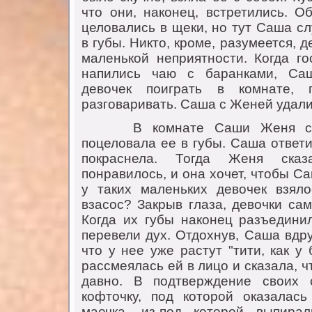
что они, наконец, встретились. О
целовались в щеки, но тут Саша с
в губы. Никто, кроме, разумеется, д
маленькой неприятности. Когда го
напились чаю с баранками, Са
девочек поиграть в комнате, 
разговаривать. Саша с Женей удали
В комнате Саши Женя спро
поцеловала ее в губы. Саша ответи
покраснела. Тогда Женя ска
понравилось, и она хочет, чтобы С
у таких маленьких девочек взял
взасос? Закрыв глаза, девочки са
Когда их губы наконец разъединил
перевели дух. Отдохнув, Саша вдру
что у нее уже растут "тити, как у
рассмеялась ей в лицо и сказала, ч
давно. В подтверждение своих 
кофточку, под которой оказалась
маечка, из-под которой выпира