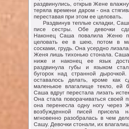
раздвинулись, открыв Жене влажну
теряла времени даром - она стягив
переставая при этом ее целовать.
Раздвинув теплые складки, Саши
писе сестры. Обе девочки сда
Наконец Саша повалила Женю п
целовать ее в шею, потом в ма
сосками, грудь. Она усердно лизала 
Женя лишь тихонько стонала. Саша
ниже и наконец ее язык дост
раздвинула губы и языком стал
бугорок над странной дырочкой
оставалось делать, кроме как с
маленькое влагалище текло, ей 
Саша вдруг перестала лизать исте
Она стала поворачиваться своей п
она перенесла одну ногу через 
возбужденной писей присела 
мгновенно разобралась в чем дело
Сашу. Девочки стонали, их влагалищ