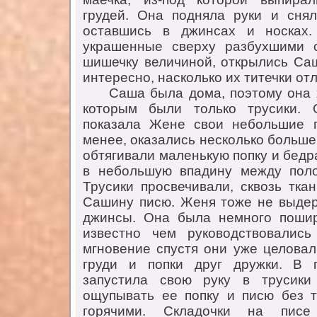
грудей. Она подняла руки и снял
оставшись в джинсах и носках.
украшенные сверху разбухшими 
шишечку величиной, открылись Саш
интересно, насколько их титечки от
Саша была дома, поэтому она хо
которым были только трусики. 
показала Жене свои небольшие г
менее, оказались несколько больше
обтягивали маленькую попку и бедр
в небольшую впадину между поло
Трусики просвечивали, сквозь тка
Сашину писю. Женя тоже не выдер
джинсы. Она была немного поши
известно чем руководствовалис
мгновение спустя они уже целовал
груди и попки друг дружки. В 
запустила свою руку в трусик
ощупывать ее попку и писю без 
горячими. Складочки на пис