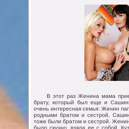
В этот раз Женина мама приеха
брату, который был еще и Сашин
очень интересная семья: Женин па
родными братом и сестрой, Саши
тоже были братом и сестрой. Женин
было скучно, взяла ее с собой. К