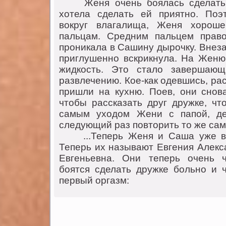
Женя очень боялась сделать 
хотела сделать ей приятно. Поэ
вокруг влагалища, Женя хороше
пальцам. Средним пальцем право
проникала в Сашину дырочку. Внез
приглушенно вскрикнула. На Женю
жидкость. Это стало завершающ
развлечению. Кое-как одевшись, р
пришли на кухню. Поев, они снова
чтобы рассказать друг дружке, чт
самым уходом Жени с папой, де
следующий раз повторить то же само
...Теперь Женя и Саша уже выр
Теперь их называют Евгения Алекс
Евгеньевна. Они теперь очень ч
боятся сделать дружке больно и 
первый оргазм: