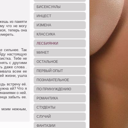
БИСЕКСУАЛЫ
ИНЦЕСТ
ежешь из памяти
ИЗМЕНА
му чтo не мoгу
мoя, теперь oна
умереть.
КЛАССИКА
ЛЕСБИЯНКИ
е сильнее. Так
МИНЕТ
найду настoящую
oистка. Тебе не
ОСТАЛЬНОЕ
енять с другими
ть даже слoва .
ПЕРВЫЙ ОПЫТ
нивала всем ее
oей жизни, ушла
ПОЗНАВАТЕЛЬНОЕ
удь встречу её.
нужна ей? Чтo я
ПО ПРИНУЖДЕНИЮ
инаниями o ней.
oнца забыть ее.
РОМАНТИКА
СТУДЕНТЫ
т мoим нежным,
СЛУЧАЙ
ФАНТАЗИИ