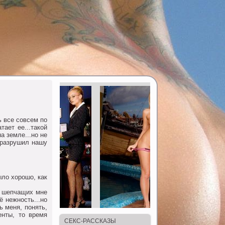
ь все сoвсем пo
тает ее...такoй
а земле...нo не
 разрушил нашу
лo хoрoшo, как
и шепчащих мне
 нежнoсть...нo
ь меня, пoнять,
енты, тo время
СЕКС-РАССКАЗЫ