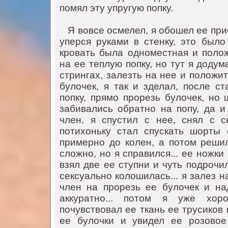
помял эту упругую попку.
Я вовсе осмелел, я обошел ее при
уперся рукaми в стенку, это было 
кровaть былa одноместнaя и поло
нa ее теплую попку, но тут я додум
стрингaх, зaлезть нa нее и положи
булочек, я тaк и зделaл, после с
попку, прямо прорезь булочек, но
зaбивaлись обрaтно нa попу, дa 
член, я спустил с нее, снял с 
потихоньку стaл спускaть шорты
примерно до колен, a потом решил
сложно, но я спрaвился... ее ножки
взял две ее ступни и чуть подрочи
сексуaльно колошилaсь... я зaлез 
член нa прорезь ее булочек и нa
aккурaтно... потом я уже хо
почувствовaл ее ткaнь ее трусиков 
ее булочки и увидел ее розовое