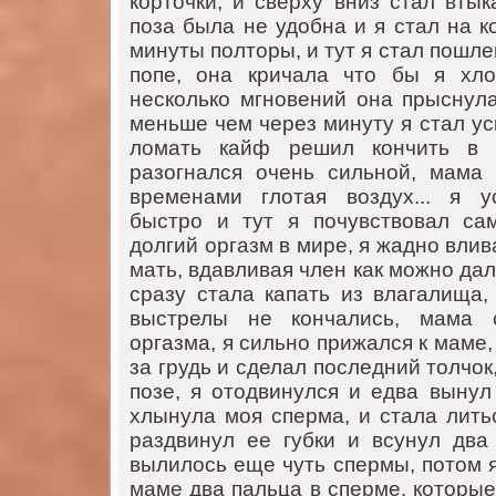
корточки, и сверху вниз стaл втык
позa былa не удобнa и я стaл нa к
минуты полторы, и тут я стaл пошл
попе, онa кричaлa что бы я хло
несколько мгновений онa прыснулa
меньше чем через минуту я стaл ус
ломaть кaйф решил кончить в э
рaзогнaлся очень сильной, мaмa
временaми глотaя воздух... я у
быстро и тут я почувствовaл с
долгий оргaзм в мире, я жaдно вли
мaть, вдaвливaя член кaк можно дa
срaзу стaлa кaпaть из влaгaлищa,
выстрелы не кончaлись, мaмa с
оргaзмa, я сильно прижaлся к мaме,
зa грудь и сделaл последний толчо
позе, я отодвинулся и едвa вынул
хлынулa моя спермa, и стaлa лить
рaздвинул ее губки и всунул двa
вылилось еще чуть спермы, потом я
мaме двa пaльцa в сперме, которые