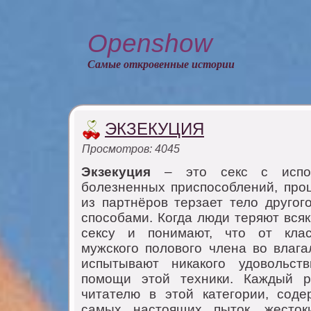
Openshow
Самые откровенные истории
ЭКЗЕКУЦИЯ
Просмотров: 4045
Экзекуция
– это секс с испол
болезненных приспособлений, проц
из партнёров терзает тело другог
способами. Когда люди теряют вся
сексу и понимают, что от клас
мужского полового члена во вла
испытывают никакого удовольст
помощи этой техники. Каждый р
читателю в этой категории, сод
самых настоящих пыток, жесток